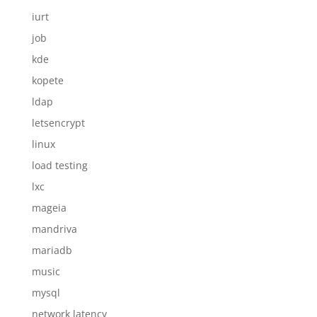
iurt
job
kde
kopete
ldap
letsencrypt
linux
load testing
lxc
mageia
mandriva
mariadb
music
mysql
network latency