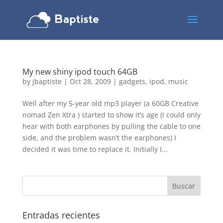
My new shiny ipod touch 64GB
by
jbaptiste
|
Oct 28, 2009
|
gadgets
,
ipod
,
music
Well after my 5-year old mp3 player (a 60GB Creative
nomad Zen Xtra ) started to show it’s age (I could only
hear with both earphones by pulling the cable to one
side, and the problem wasn’t the earphones) I
decided it was time to replace it. Initially I...
Entradas recientes