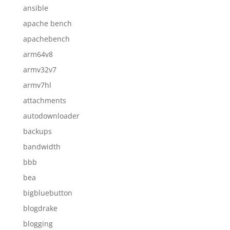
ansible
apache bench
apachebench
arm64v8
armv32v7
armv7hl
attachments
autodownloader
backups
bandwidth
bbb
bea
bigbluebutton
blogdrake
blogging