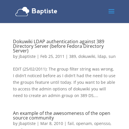
Dokuwiki LDAP authentication against 389
Directory Server (before Fedora Directory
Server)
by
jbaptiste
|
Feb 25, 2011
|
389
,
dokuwiki
,
ldap
,
sun
EDIT (25/02/2011): The group filter string was wrong,
I didn’t noticed before as I didn’t had the need to use
the groups feature until today. If you want to be able
to access the admin options of dokuwiki you will
need to create an admin group on 389 DS,...
An example of the awesomeness of the open
source community
by
jbaptiste
|
Mar 8, 2010
|
fail
,
openam
,
opensso
,