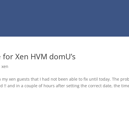
ce for Xen HVM domU’s
,
xen
 my xen guests that I had not been able to fix until today. The pr
!! and in a couple of hours after setting the correct date, the tim