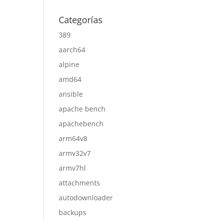
Categorías
389
aarch64
alpine
amd64
ansible
apache bench
apachebench
arm64v8
armv32v7
armv7hl
attachments
autodownloader
backups