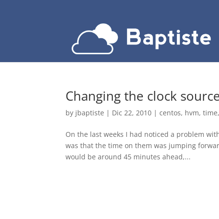
Changing the clock sour
by
jbaptiste
|
Dic 22, 2010
|
centos
,
hvm
,
time
On the last weeks I had noticed a problem with
was that the time on them was jumping forward 
would be around 45 minutes ahead,...