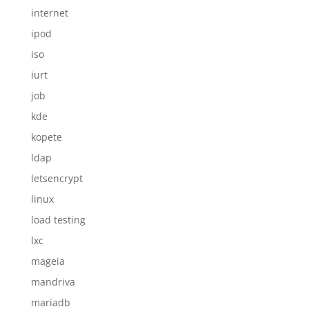
internet
ipod
iso
iurt
job
kde
kopete
ldap
letsencrypt
linux
load testing
lxc
mageia
mandriva
mariadb