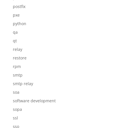
postfix
pxe
python
qa
qt
relay
restore
rpm
smtp
smtp relay
soa
software development
sopa
ssl
sso