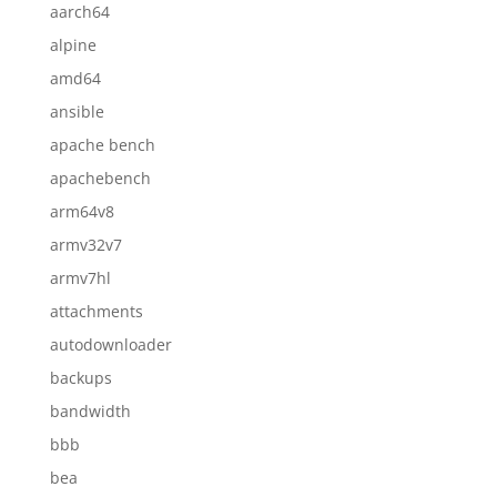
aarch64
alpine
amd64
ansible
apache bench
apachebench
arm64v8
armv32v7
armv7hl
attachments
autodownloader
backups
bandwidth
bbb
bea