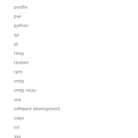
postfix
pxe
python
qa
qt
relay
restore
rpm
smtp
smtp relay
soa
software development
sopa
ssl
sso