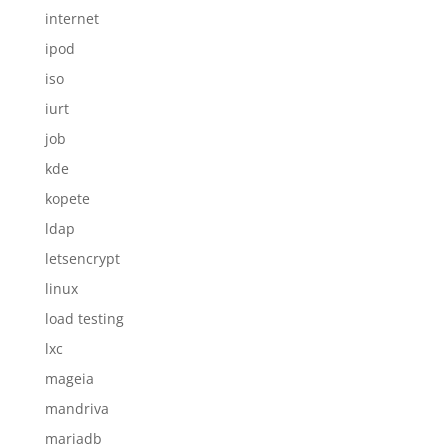
internet
ipod
iso
iurt
job
kde
kopete
ldap
letsencrypt
linux
load testing
lxc
mageia
mandriva
mariadb