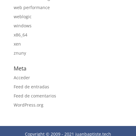
web performance
weblogic
windows
x86_64
xen
znuny
Meta
Acceder
Feed de entradas
Feed de comentarios
WordPress.org
Copyright © 2009 - 2021 juanbaptiste.tech