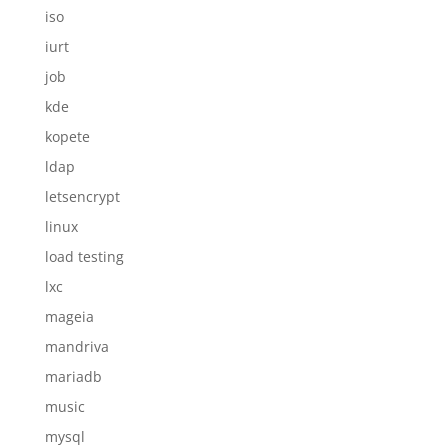
iso
iurt
job
kde
kopete
ldap
letsencrypt
linux
load testing
lxc
mageia
mandriva
mariadb
music
mysql