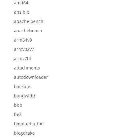
amd64
ansible
apache bench
apachebench
arm64v8
armv32v7
armv7hl
attachments
autodownloader
backups
bandwidth
bbb
bea
bigbluebutton
blogdrake