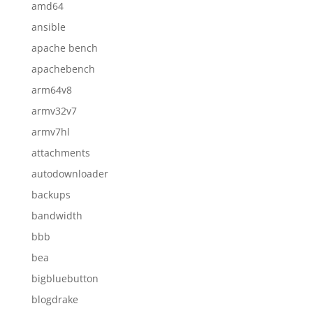
amd64
ansible
apache bench
apachebench
arm64v8
armv32v7
armv7hl
attachments
autodownloader
backups
bandwidth
bbb
bea
bigbluebutton
blogdrake