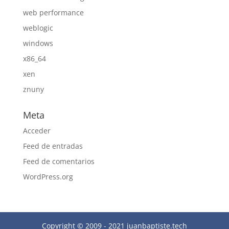
web performance
weblogic
windows
x86_64
xen
znuny
Meta
Acceder
Feed de entradas
Feed de comentarios
WordPress.org
Copyright © 2009 - 2021 juanbaptiste.tech