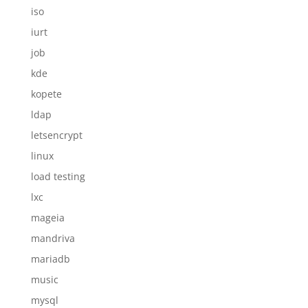
iso
iurt
job
kde
kopete
ldap
letsencrypt
linux
load testing
lxc
mageia
mandriva
mariadb
music
mysql