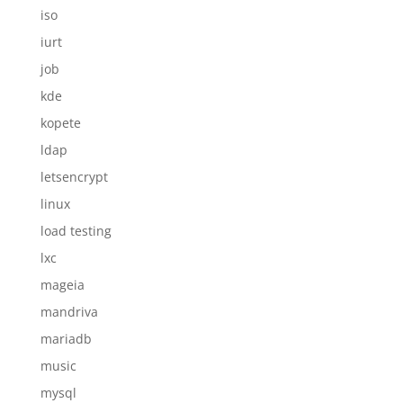
iso
iurt
job
kde
kopete
ldap
letsencrypt
linux
load testing
lxc
mageia
mandriva
mariadb
music
mysql