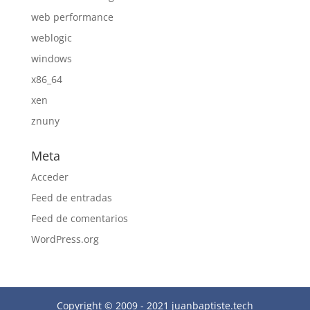
web performance
weblogic
windows
x86_64
xen
znuny
Meta
Acceder
Feed de entradas
Feed de comentarios
WordPress.org
Copyright © 2009 - 2021 juanbaptiste.tech