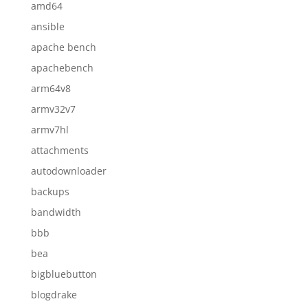
amd64
ansible
apache bench
apachebench
arm64v8
armv32v7
armv7hl
attachments
autodownloader
backups
bandwidth
bbb
bea
bigbluebutton
blogdrake