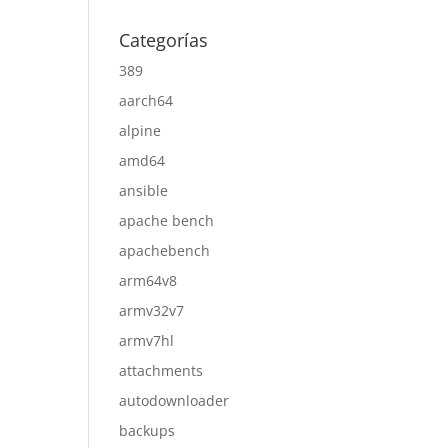
Categorías
389
aarch64
alpine
amd64
ansible
apache bench
apachebench
arm64v8
armv32v7
armv7hl
attachments
autodownloader
backups