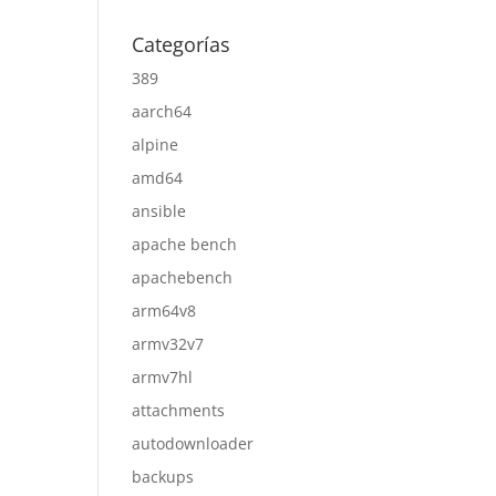
Categorías
389
aarch64
alpine
amd64
ansible
apache bench
apachebench
arm64v8
armv32v7
armv7hl
attachments
autodownloader
backups