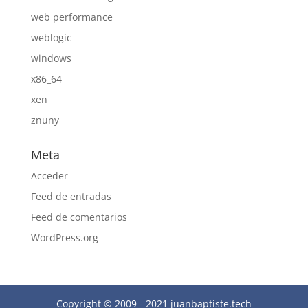
web performance
weblogic
windows
x86_64
xen
znuny
Meta
Acceder
Feed de entradas
Feed de comentarios
WordPress.org
Copyright © 2009 - 2021 juanbaptiste.tech