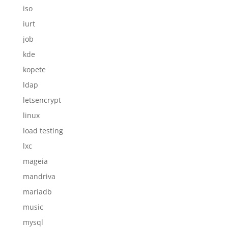
iso
iurt
job
kde
kopete
ldap
letsencrypt
linux
load testing
lxc
mageia
mandriva
mariadb
music
mysql