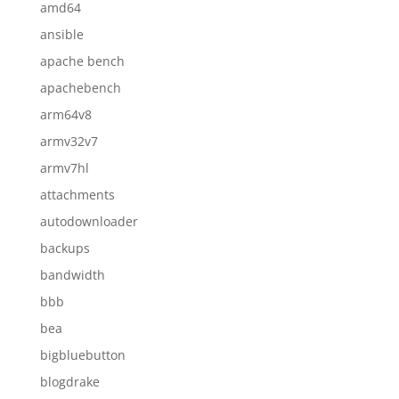
amd64
ansible
apache bench
apachebench
arm64v8
armv32v7
armv7hl
attachments
autodownloader
backups
bandwidth
bbb
bea
bigbluebutton
blogdrake