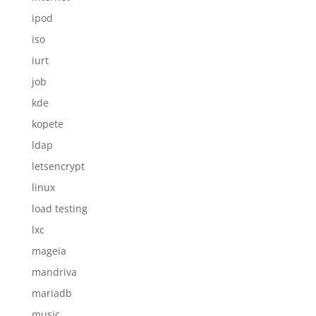
ipod
iso
iurt
job
kde
kopete
ldap
letsencrypt
linux
load testing
lxc
mageia
mandriva
mariadb
music